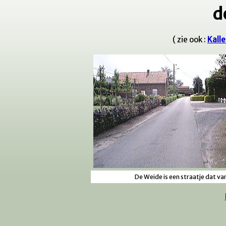
d
( zie ook :
Kalle
De Weide is een straatje dat va