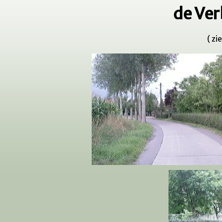
de Ve
( zi