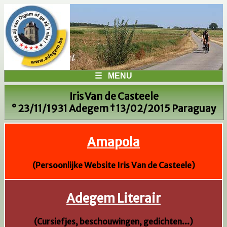
☰ MENU
Iris Van de Casteele
° 23/11/1931 Adegem † 13/02/2015 Paraguay
Amapola
(Persoonlijke Website Iris Van de Casteele)
Adegem Literair
(Cursiefjes, beschouwingen, gedichten...)